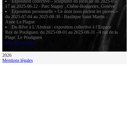
Exposition collective – sculptures en plein air du 2025-05-
17 au 2025-06-22 - Parc Stagny , Chêne-Bougeries, Genève
Exposition personnelle « Ce dont nous parlent les pierres »
du 2025-07-04 au 2025-08-30 - Basilique Saint Martin –
Aime La Plagne
Du Rêve à L’Abstrait : exposition collective à l’Espace
Rex de Pouliguen. du 2025-08-01 au 2025-08-31 - 4 rue de la
Plage. Le Pouliguen
Toutes mes expos
2026
Mentions légales