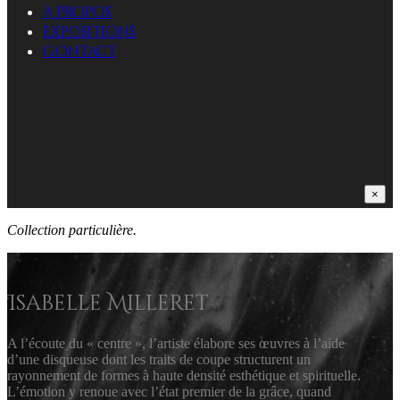
A propos
Expositions
Contact
×
Collection particulière.
Isabelle Milleret
A l’écoute du « centre », l’artiste élabore ses œuvres à l’aide
d’une disqueuse dont les traits de coupe structurent un
rayonnement de formes à haute densité esthétique et spirituelle.
L’émotion y renoue avec l’état premier de la grâce, quand