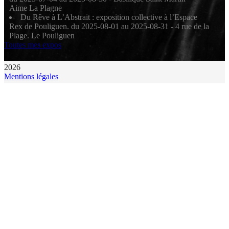
Aime La Plagne
Du Rêve à L’Abstrait : exposition collective à l’Espace
Rex de Pouliguen. du 2025-08-01 au 2025-08-31 - 4 rue de la
Plage. Le Pouliguen
Toutes mes expos
2026
Mentions légales