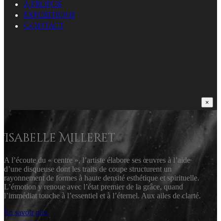
A propos
Expositions
Contact
×
Isabelle Milleret
A l’écoute du « centre », l’artiste élabore ses œuvres à l’aide
d’une disqueuse dont les traits de coupe structurent un
rayonnement de formes à haute densité esthétique et spirituelle.
L’émotion y renoue avec l’état premier de la grâce, quand
l’immédiat touche à l’essentiel et à l’éternel. Aux ailes de clarté.
En savoir plus