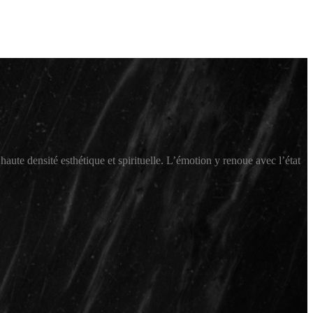
haute densité esthétique et spirituelle. L’émotion y renoue avec l’état