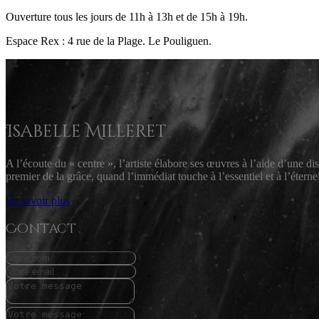
Ouverture tous les jours de 11h à 13h et de 15h à 19h.
Espace Rex : 4 rue de la Plage. Le Pouliguen.
Isabelle Milleret
A l’écoute du « centre », l’artiste élabore ses œuvres à l’aide d’une d
premier de la grâce, quand l’immédiat touche à l’essentiel et à l’éternel
En savoir plus
Contact