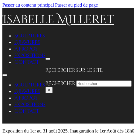
Passer au contenu principal
Passer au pied de page
Isabelle Milleret
Sculptures
Gravures
A propos
Expositions
Contact
Rechercher sur le site
Rechercher
Sculptures
×
Gravures
A propos
Expositions
Contact
Exposition du 1er au 31 août 2025. Inauguration le 1er Août dès 18h