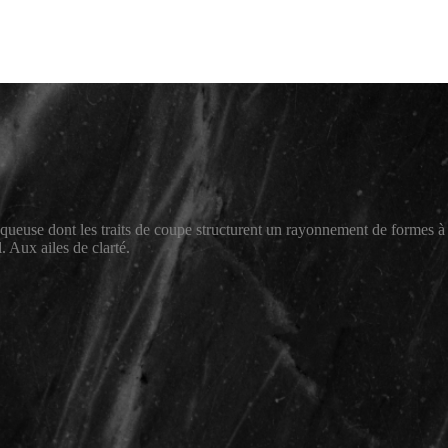
isqueuse dont les traits de coupe structurent un rayonnement de formes à 
. Aux ailes de clarté.