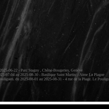
au 2025-06-22 - Parc Stagny , Chêne-Bougeries, Genève
 2025-07-04 au 2025-08-30 - Basilique Saint Martin – Aime La Plagne
Pouliguen. du 2025-08-01 au 2025-08-31 - 4 rue de la Plage. Le Poulig